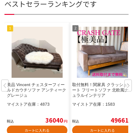
ベストセラーランキングです
美品 Vincent チェスターフィー
取付無料！関家具 クラッシュゲ
ルドカウチソファ アンティーク
ート フリートソファ 北欧風ナチ
グレージュ
ュラルインテリア
マイストア在庫：
4873
マイストア在庫：
1583
36040
49661
税込
円
税込
円
カートに入れる
カートに入れる