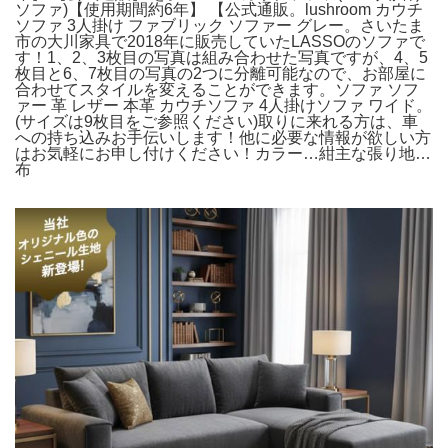
ソファ)【使用期間約6年】 【公式通販。lushroom カウチ
ソファ 3人掛け ファブリック ソファー グレー。さいたま
市の大川家具で2018年に販売していたLASSOのソファで
す！1、2、3枚目の写真は組み合わせた写真ですが、4、5
枚目と6、7枚目の写真の2つに分離可能なので、お部屋に
合わせてスタイルを変えることができます。ソファ ソフ
ァー 革 レザー 本革 カウチソファ 4人掛けソファ ワイド。
(サイズは9枚目をご参照ください)取りに来れる方は、車
への持ち込みお手伝いします！他に必要な情報が欲しい方
はお気軽にお申し付けください！カラー…紺主な張り地…
布