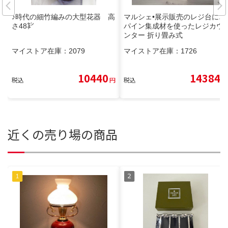
♪時代の細竹編みの大型花器 高
マルシェ•展示販売のレジ台に♪
さ48㌢
パイン集成材を使ったレジカウ
ンター 折り畳み式
マイストア在庫：
2079
マイストア在庫：
1726
10440
14384
税込
円
税込
円
近くの売り場の商品