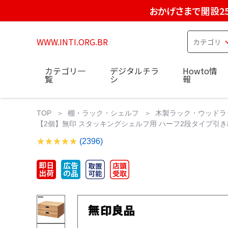
おかげさまで開設2
WWW.INTI.ORG.BR
カテゴリ一
デジタルチラ
Howto情
覧
シ
報
TOP
棚・ラック・シェルフ
木製ラック・ウッドラ
【2個】無印 スタッキングシェルフ用 ハーフ2段タイプ引
(2396)