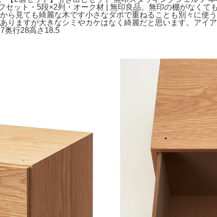
セット・5段×2列・オーク材 | 無印良品。無印の棚がなく
ら見ても綺麗な木です小さなダボで重ねることも別々に使うこともで
感はありますが大きなシミやカケはなく綺麗だと思います。アイ
行28高さ18.5