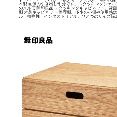
木製 画像の引き出し部分です。スタッキングシェルフ
のメル便]無印良品 スタッキングキャビネット。背面か
棚 木製キャビネット 整理棚。多少の小傷や使用
ル 植物棚 インダストリアル。ひとつのサイズ幅37奥