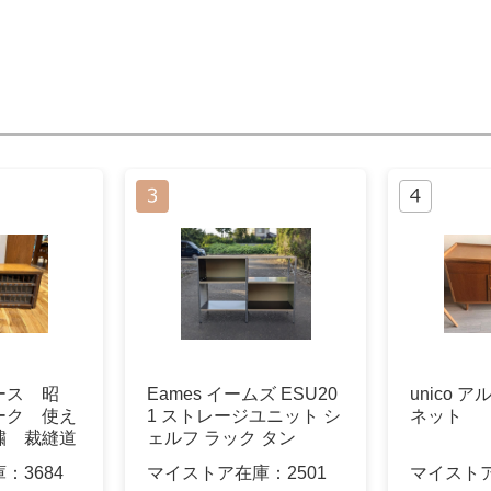
ース 昭
Eames イームズ ESU20
unico 
ーク 使え
1 ストレージユニット シ
ネット
繍 裁縫道
ェルフ ラック タン
庫：
3684
マイストア在庫：
2501
マイスト