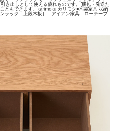
ても引き出しとして使える優れものです。[梱包・発送た
きます。karimoku カリモク◾️木製家具 収納
アンラック［上段木板］ アイアン家具 ローテーブ