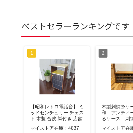
ベストセラーランキングです
【昭和レトロ電話台】 ミ
木製刺繍糸ケ
ッドセンチュリー チェス
和 アンティ
ト 木製 合皮 脚付き 店舗
るケース 刺
什器
具 編糸大量
マイストア在庫：
4837
マイストア在