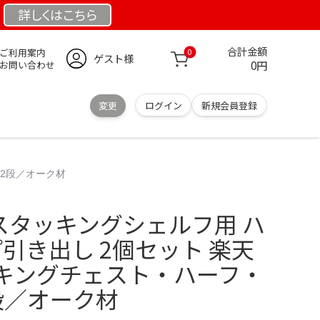
詳しくは
こちら
合計金額
ご利用案内
0
ゲスト様
0円
お問い合わせ
変更
ログイン
新規会員登録
・2段／オーク材
スタッキングシェルフ用 ハ
引き出し 2個セット 楽天
キングチェスト・ハーフ・
段／オーク材